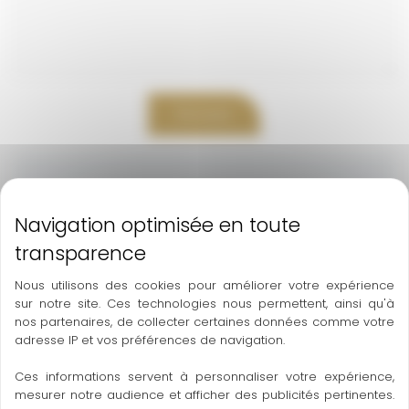
Envoyer
Soulef Esthétique
3 Pl. Michel Colin 31100 Toulouse
06 52 08 53 90
soulefesthetique31@gmail.com
Nous utilisons des cookies pour améliorer votre expérience
sur notre site. Ces technologies nous permettent, ainsi qu'à
nos partenaires, de collecter certaines données comme votre
Lundi :
8h30- 20h00
adresse IP et vos préférences de navigation.
Mardi :
8h30- 20h00
Ces informations servent à personnaliser votre expérience,
mesurer notre audience et afficher des publicités pertinentes.
Mercredi :
8h30- 20h00