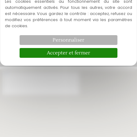
Les cookies essentiels au fonctionnement du site sont
automatiquement activés. Pour tous les autres, votre accord
Jeudi :
8h30- 20h00
est nécessaire. Vous gardez le contrôle : acceptez, refusez ou
Vendredi :
8h30- 20h00
modifiez vos préférences à tout moment via les paramètres
de cookies.
Samedi :
8h30- 20h00
Personnaliser
Dimanche :
8h30- 20h00
https://www.facebo
Instagram
Accepter et fermer